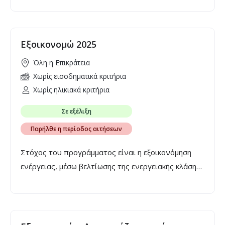
Αττικής, Μετσόβιο και Δυτικής Μακεδονίας.
Εκτιμάται ότι συνολικά θα δημιουργηθούν πάνω
από 8.500 νέες κλίνες.
Εξοικονομώ 2025
Όλη η Επικράτεια
Χωρίς εισοδηματικά κριτήρια
Χωρίς ηλικιακά κριτήρια
Σε εξέλιξη
Παρήλθε η περίοδος αιτήσεων
Στόχος του προγράμματος είναι η εξοικονόμηση
ενέργειας, μέσω βελτίωσης της ενεργειακής κλάσης
των νοικοκυριών, επιτυγχάνοντας εξοικονόμηση
πρωτογενούς ενέργειας πάνω από 30% για κάθε
κατοικία, μέσω της ενεργειακής αναβάθμισης κατά
τουλάχιστον 3 ενεργειακές κατηγορίες.