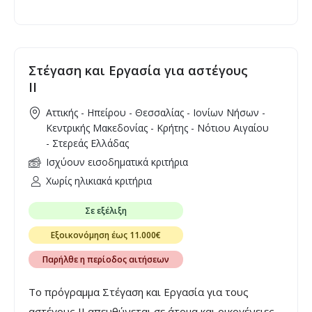
νέους ηλικίας 25-39 ετών, δικαιούχους του
Ελάχιστου Εγγυημένου Εισοδήματος (ΕΕΕ) που δεν
διαθέτουν ιδιόκτητη πρώτη κατοικία.
Στέγαση και Εργασία για αστέγους
ΙΙ
Αττικής - Ηπείρου - Θεσσαλίας - Ιονίων Νήσων -
Κεντρικής Μακεδονίας - Κρήτης - Νότιου Αιγαίου
- Στερεάς Ελλάδας
Ισχύουν εισοδηματικά κριτήρια
Χωρίς ηλικιακά κριτήρια
Σε εξέλιξη
Εξοικονόμηση έως 11.000€
Παρήλθε η περίοδος αιτήσεων
Το πρόγραμμα Στέγαση και Εργασία για τους
αστέγους ΙΙ απευθύνεται σε άτομα και οικογένειες