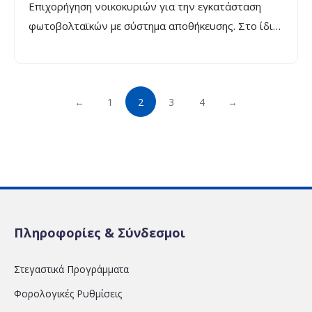
Επιχορήγηση νοικοκυριών για την εγκατάσταση
φωτοβολταϊκών με σύστημα αποθήκευσης. Στο ίδιο
πρόγραμμα προβλέπεται χρηματοδότηση για
αγρότες, η οποία δεν συμπεριλαμβάνεται στον
παρόντα πίνακα.
←
1
2
3
4
→
Πληροφορίες & Σύνδεσμοι
Στεγαστικά Προγράμματα
Φορολογικές Ρυθμίσεις