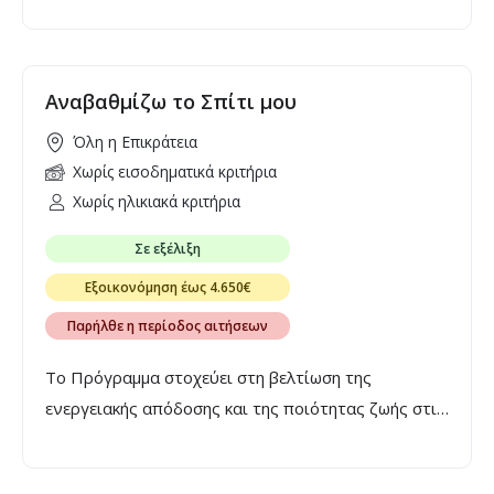
ηλικίας από είκοσι πέντε (25) έως πενήντα (50)
ετών, για αγορά πρώτης κατοικίας.
Αναβαθμίζω το Σπίτι μου
Όλη η Επικράτεια
Χωρίς εισοδηματικά κριτήρια
Χωρίς ηλικιακά κριτήρια
Σε εξέλιξη
Εξοικονόμηση έως 4.650€
Παρήλθε η περίοδος αιτήσεων
Το Πρόγραμμα στοχεύει στη βελτίωση της
ενεργειακής απόδοσης και της ποιότητας ζωής στις
υφιστάμενες κατοικίες, προσφέροντας άτοκη
χρηματοδότηση σε φυσικά πρόσωπα-ιδιοκτήτες