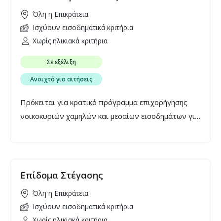
επί των τιμολογίων εργασιών και υλικών
Όλη η Επικράτεια
ανακαίνισης και ανέρχεται έως και τις 8.100€.
Ισχύουν εισοδηματικά κριτήρια
Χωρίς ηλικιακά κριτήρια
Σε εξέλιξη
Ανοιχτό για αιτήσεις
Πρόκειται για κρατικό πρόγραμμα επιχορήγησης
νοικοκυριών χαμηλών και μεσαίων εισοδημάτων για
την ανακαίνιση και την ήπια ενεργειακή αναβάθμιση
παλαιών κατοικιών, κλειστών και ανοικτών, με
στόχο την αύξηση της προσφοράς κατάλληλων και
ποιοτικών κατοικιών προς ιδιοκατοίκηση ή
Επίδομα Στέγασης
εκμίσθωση, η οποία θα συνδράμει στην
Όλη η Επικράτεια
αποκλιμάκωση της ραγδαίας αύξησης του κόστους
Ισχύουν εισοδηματικά κριτήρια
στέγασης και συντήρησης της κατοικίας κατά τα
Χωρίς ηλικιακά κριτήρια