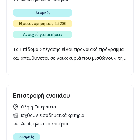
τελευταία έτη.
Διαρκές
Εξοικονόμηση έως 2.520€
Ανοιχτό για αιτήσεις
Το Επίδομα Στέγασης είναι προνοιακό πρόγραμμα
και απευθύνεται σε νοικοκυριά που μισθώνουν την
κύρια κατοικία τους. Λειτουργεί ως ενισχυτική
παρέμβαση για την πρόληψη και την αντιμετώπιση
της στεγαστικής επισφάλειας νοικοκυριών χαμηλού
ή μεσαίου εισοδήματος που επιβαρύνονται με το
Επιστροφή ενοικίου
κόστος καταβολής ενοικίου και παρέχει 70 έως 210
Όλη η Επικράτεια
ευρώ το μήνα, ανάλογα με τη σύνθεση του
Ισχύουν εισοδηματικά κριτήρια
νοικοκυριού.
Χωρίς ηλικιακά κριτήρια
Διαρκές