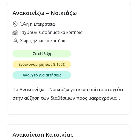
ακινήτων για την υλοποίηση παρεμβάσεων
εξοικονόμησης ενέργειας και ενεργειακής
Ανακαινίζω – Νοικιάζω
αναβάθμισης.
Όλη η Επικράτεια
Ισχύουν εισοδηματικά κριτήρια
Χωρίς ηλικιακά κριτήρια
Σε εξέλιξη
Εξοικονόμηση έως 8.100€
Ανοιχτό για αιτήσεις
Το Ανακαινίζω – Νοικιάζω για κενά σπίτια στοχεύει
στην αύξηση των διαθέσιμων προς μακροχρόνια
μίσθωση κατοικιών και αφορά την επιδότηση του
κόστους της ανακαίνισης ή επισκευής, ύψους έως
13.500€, για κενές κατοικίες που θα μισθωθούν για
τα επόμενα 3 χρόνια. Η επιδότηση καλύπτει το 60%
Ανακαίνιση Κατοικίας