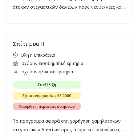
άτοκων στεγαστικών δανείων προς νέους/νέες και
νέα ζευγάρια, ηλικίας από είκοσι πέντε (25) έως
τριάντα εννέα (39) ετών, για αγορά πρώτης
κατοικίας. Τα δάνεια χορηγούνται μέσω των
συνεργαζόμενων Τραπεζών και
Σπίτι μου ΙΙ
η αίτηση υποβάλλεται σε Τράπεζα της επιλογής του
Όλη η Επικράτεια
δανειολήπτη.
Ισχύουν εισοδηματικά κριτήρια
Ισχύουν ηλικιακά κριτήρια
Σε εξέλιξη
Εξοικονόμηση έως 69.000€
Παρήλθε η περίοδος αιτήσεων
Το πρόγραμμα αφορά στη χορήγηση χαμηλότοκων
στεγαστικών δανείων προς άτομα και οικογένειες,