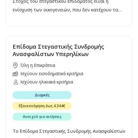
Στόχος του στεγαστικού επιδόματος είναι η
ενίσχυση των οικογενειών, που δεν κατέχουν τα
απαιτούμενα μέσα για τις σπουδές των τέκνων
τους. Ειδικότερα το επίδομα καταβάλλεται στους
προπτυχιακούς φοιτητές των Α.Ε.Ι., Έλληνες
πολίτες ή πολίτες άλλων χωρών της Ευρωπαϊκής
Επίδομα Στεγαστικής Συνδρομής
Ένωσης, χωρίς ηλικιακά κριτήρια. Προϋπόθεση της
Ανασφαλίστων Υπερηλίκων
καταβολής επιδόματος είναι η μίσθωση σε πόλη
Όλη η Επικράτεια
άλλητης κύριας κατοικίας του φοιτητή, στην οποία
Ισχύουν εισοδηματικά κριτήρια
ο ίδιος ή οι γονείς του δεν έχουν πλήρη κυριότητα
Ισχύουν ηλικιακά κριτήρια
ή επικαρπία άλλης κατοικίας.
Διαρκές
Εξοικονόμηση έως 4.344€
Ανοιχτό για αιτήσεις
Το Επίδομα Στεγαστικής Συνδρομής Ανασφαλίστων