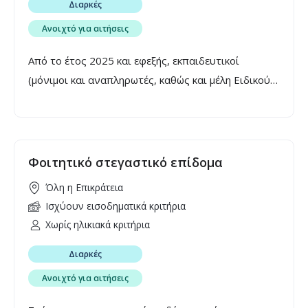
Διαρκές
Ανοιχτό για αιτήσεις
Από το έτος 2025 και εφεξής, εκπαιδευτικοί
(μόνιμοι και αναπληρωτές, καθώς και μέλη Ειδικού
Εκπαιδευτικού και Ειδικού Βοηθητικού
Προσωπικού) και ιατρικό, νοσηλευτικό και λοιπό
υγειονομικό προσωπικό που υπηρετούν στην
ελληνική περιφέρεια λαμβάνουν ετήσια οικονομική
Φοιτητικό στεγαστικό επίδομα
ενίσχυση ίση με τα δύο δωδέκατα (2/12) του
Όλη η Επικράτεια
ετήσιου μισθώματος που κατέβαλαν το
Ισχύουν εισοδηματικά κριτήρια
προηγούμενο έτος για την κύρια κατοικία τους,
Χωρίς ηλικιακά κριτήρια
εφόσον αυτή βρίσκεται εντός της περιφέρειας
όπου υπηρετούσαν.
Διαρκές
Ανοιχτό για αιτήσεις